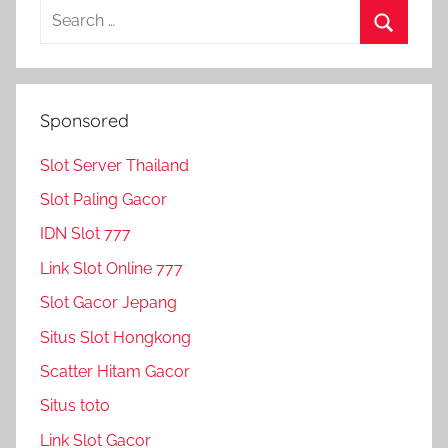
Search
for:
Search
Sponsored
Slot Server Thailand
Slot Paling Gacor
IDN Slot 777
Link Slot Online 777
Slot Gacor Jepang
Situs Slot Hongkong
Scatter Hitam Gacor
Situs toto
Link Slot Gacor