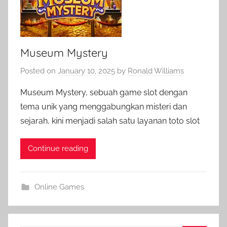
Museum Mystery
Posted on
January 10, 2025
by
Ronald Williams
Museum Mystery, sebuah game slot dengan
tema unik yang menggabungkan misteri dan
sejarah, kini menjadi salah satu layanan toto slot
Continue reading
Online Games