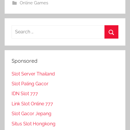
Online Games
Search
for:
Search
Sponsored
Slot Server Thailand
Slot Paling Gacor
IDN Slot 777
Link Slot Online 777
Slot Gacor Jepang
Situs Slot Hongkong